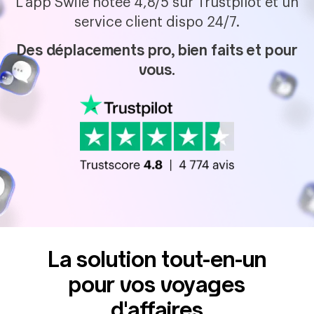
L'app Swile notée 4,8/5 sur Trustpilot et un
Logo
Luxury of Retail
service client dispo 24/7.
Logo
Cellnex
Logo
Big Mama
Des déplacements pro, bien faits et pour
Logo
Portakabin
vous.
La solution tout-en-un
pour vos voyages
d'affaires