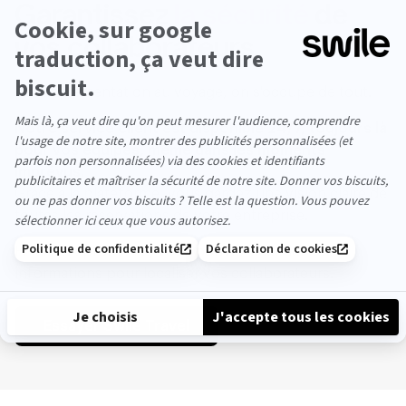
Garantissez
la sécurité
de
vos collaborateurs
De l'implémentation au voyage, on s'occupe de tout.
Notre service client est disponible 24/7, toujours là
pour vos équipes, même dans les moments
imprévus.
Grâce à la plateforme, vous gardez une vision claire de
toutes les réservations de votre entreprise.
En cas de problème, vous pouvez accéder aux
informations pour localiser vos collaborateurs.
Essayer Swile Travel