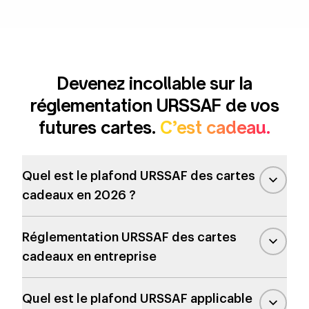
Devenez incollable sur la
réglementation URSSAF de vos
futures cartes.
C’est cadeau.
Quel est le plafond URSSAF des cartes
cadeaux en 2026 ?
Le plafond URSSAF d'exonération des cartes
Réglementation URSSAF des cartes
cadeaux pour 2026 est de
200 € par événements
cadeaux en entreprise
et par salariés
.
Pour 2027, ce plafond sera réévalué fin 2026 sur
L'URSSAF définit une tolérance
qui permet
la même base de 5% du Plafond Mensuel de la
Quel est le plafond URSSAF applicable
d'exonérer les cartes cadeaux sous trois conditions
Sécurité sociale (PMSS).