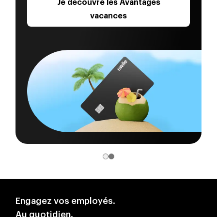
Je découvre les Avantages
montants différents par bénéficiaire.
vacances
Carte à offrir :
Montant crédité sur une carte dédiée. La carte
n'est pas nominative, vous pouvez commander
un lot de cartes sans renseigner les bénéficiaires
concernés.
Choix d'un montant unique par événement et
possibilité de cumuler plusieurs évènements
avec des montants différents au sein d'une seule
commande.
Engagez vos employés.
Au quotidien.