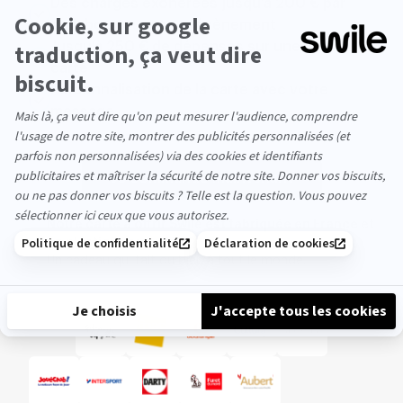
Des charges exonérées jusqu’à 200 € par
collaborateur et par évènement
Jusqu’à 250 € de dépenses sur une seule
carte
Personnalisation de la carte avec votre
message
Je commande maintenant
Notre carte à offrir Swile est fabriquée en France et
en plastique recyclé !
Un cadeau qui fait du bien à tout le monde.