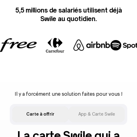
5,5 millions de salariés utilisent déjà
Swile au quotidien.
Logo
Free
Logo
Carrefour
Logo
Airbnb
Logo
Spotify
Logo
Red Bull
Logo
BackMarket
Logo
Emirates
Logo
Total Energies
Il y a forcément une solution faites pour vous !
Logo
JCDecaux
Logo
Doctolib
Logo
Welcome to the jungle
Carte à offrir
App & Carte Swile
La carte Swile qui a