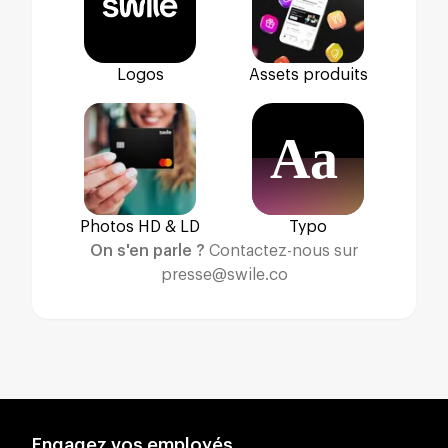
Logos
Assets produits
C'est sur la base de ce constat, que Swile, leader
des avantages salariaux a choisi de lancer Swile
Office Workout. Inspiré des émissions cultes
d'aérobic des années 80 et sous la houlette de la
coach Manon Mooky, créatrice de Gymfizz Studio,
Photos HD & LD
Typo
Swile propose une série d'exercices aussi drôles
On s'en parle ?
Contactez-nous sur
que réalistes, utilisant les éléments du bureau
presse@swile.co
pour s'entraîner entre deux réunions.
Pour découvrir comment faire des deskfit ou
encore des fentes bureau, et pourquoi pas vous
motiver ou vous défier entre collègues, rendez-
vous sur http://officeworkout.swile.co ou sur nos
comptes Linkedin et Instagram
Swile Office Workout héberge d'ores-et-déjà 4
Engagez vos employés.