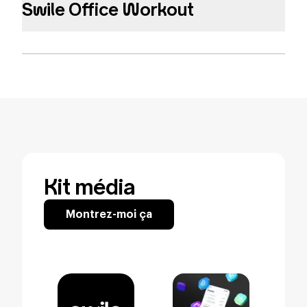
Swile Office Workout
Qui dit nouvelle année, dit nouvelles résolutions.
Parmi elles, une "incontournable" : faire du sport.
Mais entre le temps et la motivation, elle est
rapidement abandonnée. Mais pas cette année !
Pour bien commencer 2024, Swile a décidé de
vous aider à allier vie au bureau et résolutions
sportives en lançant, ce jour, Swile Office Workout
: une plateforme pour vous aider à faire du sport...
Au bureau.
Kit média
Chaque année, plus d'un français sur trois prend
une ou plusieurs bonnes résolutions, dont la plus
Montrez-moi ça
citée en 2024 est, selon un sondage statista, celle
de faire du sport ou d'exercices.
Téléchargez nos ressources