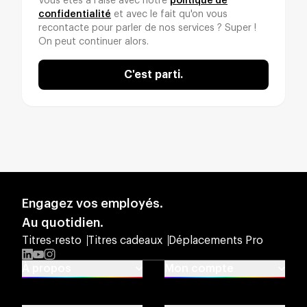
Vous êtes à l'aise avec notre
politique de
confidentialité
et avec le fait qu'on vous
recontacte pour parler de nos services ? Super !
On peut continuer alors.
C'est parti.
Engagez vos employés.
Au quotidien.
Titres-resto
Titres cadeaux
Déplacements Pro
LinkedIn
YouTube
Instagram
À propos
Mon compte
À propos de Swile
Activer mon compte
Nous rejoindre
Centre d'aide