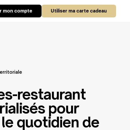
er mon compte
Utiliser ma carte cadeau
erritoriale
e Langres
:
res-restaurant
ialisés pour
r le quotidien de