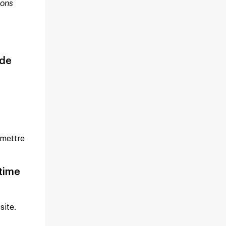
bons
 de
 mettre
ntime
site.