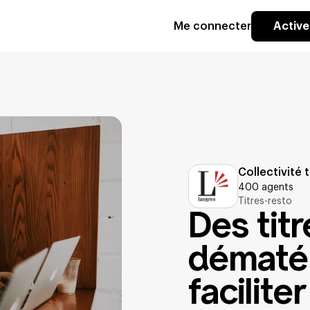
Me connecter
Activ
Collectivité t
400 agents
Titres-resto
Ville d
Des tit
dématér
facilite