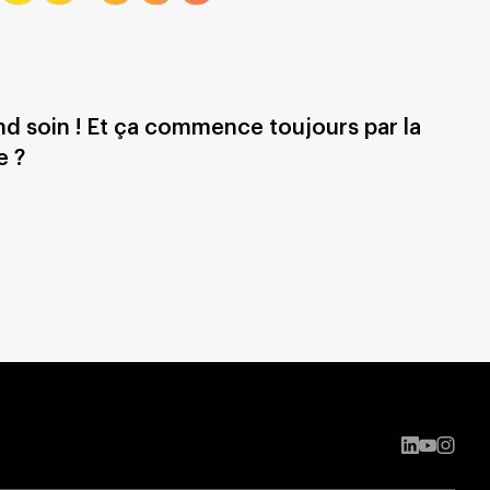
end soin ! Et ça commence toujours par la
e ?
LinkedIn
YouTub
Insta