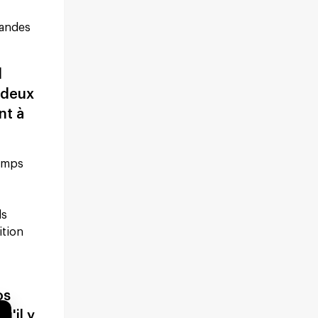
mandes
l
n deux
nt à
temps
ls
ition
os
u'il y