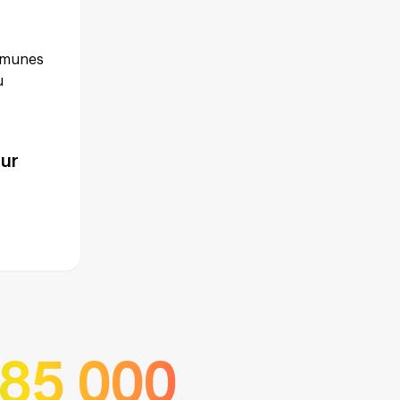
ommunes
u
our
 85 000