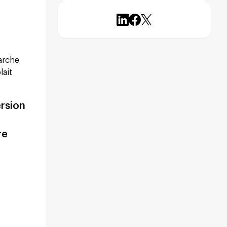
marche
lait
ersion
re