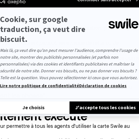
tres papier. C'est une vraie sécurisation".
ait besoin d'une solution simple d'utilisation, pour les agent
 titres-restaurant partout, sans risque de refus ou de
défauts de la solution que nous avions auparavant".
iés à des agents nouvellement arrivés dans le service qui n
.
oir associer une carte bancaire à la carte Swil
inal. C'est un luxe qui est devenu agréable au
ment les choses".
itement exécuté
ermettre à tous les agents d'utiliser la carte Swile au