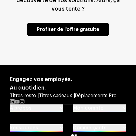
découverte de nos solutions. Alors, ça
vous tente ?
Profiter de l'offre gratuite
Engagez vos employés.
Au quotidien.
Titres-resto
Titres cadeaux
Déplacements Pro
LinkedIn
YouTube
Instagram
À propos
Mon compte
À propos de Swile
Activer mon compte
Nous rejoindre
Centre d'aide
Ressources
Commerçants
La RSE chez Swile
Me connecter
Presse