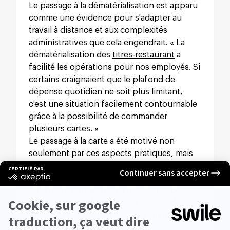
Le passage à la dématérialisation est apparu
comme une évidence pour s'adapter au
travail à distance et aux complexités
administratives que cela engendrait. « La
dématérialisation des
titres-restaurant
a
facilité les opérations pour nos employés. Si
certains craignaient que le plafond de
dépense quotidien ne soit plus limitant,
c'est une situation facilement contournable
grâce à la possibilité de commander
plusieurs cartes. »
Le passage à la carte a été motivé non
seulement par ces aspects pratiques, mais
aussi par des considérations écologiques et
de marque employeur. En tant qu'entreprise
de la tech, qui elle-même développe des
applications mobiles, il était logique de
proposer des outils modernes et intuitifs à
nos salariés.