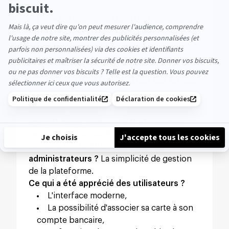
« Le passage du titre papier à la
carte s'aligne avec nos valeurs
RSE. »
Mille et une possibilités avec
la dématérialisation
Après des recherches et des comparaisons
approfondies, macompta.fr a finalement
porté son choix sur Swile.
Ce qui a fait la différence pour les
administrateurs ?
La simplicité de gestion
de la plateforme.
Ce qui a été apprécié des utilisateurs ?
L'interface moderne,
La possibilité d'associer sa carte à son
compte bancaire,