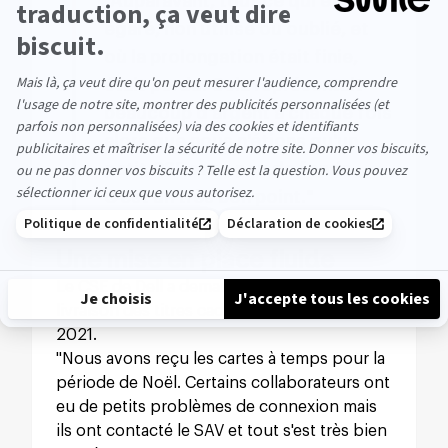
"Auparavant, tout ce qui était
égaré, non utilisé ou oublié, et
où la prolongation était finie,
était perdu. Cela représentait
beaucoup d'argent à chaque fois
alors que nous n'étions qu'un
petit CSE avec peu de fonds.
C'est un très bon point."
Une mise en place fluide
Le CSE de Dell a demandé une première
livraison des titres cadeaux fin octobre
2021.
"Nous avons reçu les cartes à temps pour la
période de Noël. Certains collaborateurs ont
eu de petits problèmes de connexion mais
ils ont contacté le SAV et tout s'est très bien