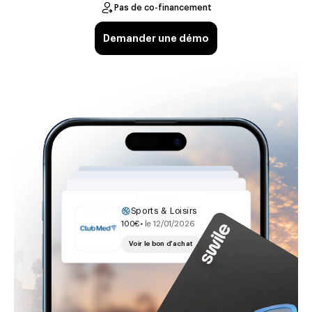
Pas de co-financement
Demander une démo
Sports & Loisirs
Arts & Culture
Hébergements
100€
•
le 12/01/2026
100€
•
le 12/01/2026
Transports
100€
•
le 12/01/2026
Voir le bon d'achat
100€
•
le 12/01/2026
Voir le bon d'achat
Voir le bon d'achat
Voir le bon d'achat