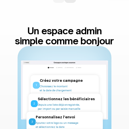
Un espace admin
simple comme bonjour
Créez votre campagne
1
Choisissez le montant
et la date de chargement
Sélectionnez les bénéficiaires
2
Depuis une liste déjà enregistrée,
par import ou par saisie manuelle
Personnalisez l'envoi
3
Ajoutez votre logo ou un message
et sélectionnez la date