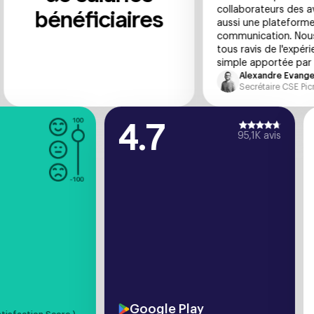
collaborateurs des avantag
bénéficiaires
aussi une plateforme de
communication. Nous som
tous ravis de l'expérience fl
simple apportée par SWILE.
Alexandre Evangelista
Secrétaire CSE Picnic
4
4.7
Score on
Google Play
:
95,1K 
Google Play