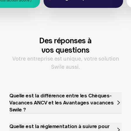
ustomer Satisfaction Score )
Des réponses à
vos questions
Votre entreprise est unique, votre solution
Swile aussi.
Quelle est la différence entre les Chèques-
Vacances ANCV et les Avantages vacances
Swile ?
Les
Chèques-Vacances ANCV
et les Avantages
vacances Swile présentent quelques différences
Quelle est la réglementation à suivre pour