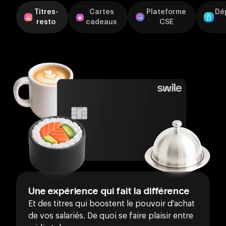
compte Swile. Passé ce délai, ils expirent.
de promotions toute l'année.
Au même titre que pour les autres avantages, les
Titres-
Cartes
Plateforme
Dé
resto
cadeaux
CSE
dotations vacances ne doivent pas se substituer à
un élément de salaire existant ou futur.
Une expérience qui fait la différence
Et des titres qui boostent le pouvoir d'achat
de vos salariés. De quoi se faire plaisir entre