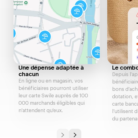
Une dépense adaptée à
Le combo
chacun
Depuis l’ap
En ligne ou en magasin, vos
bénéficiai
bénéficiaires pourront utiliser
bons d’acha
leur carte Swile auprès de 100
dotation, 
000 marchands éligibles qui
carte bancai
n'attendent qu'eux.
l’utilisent 
du partenai